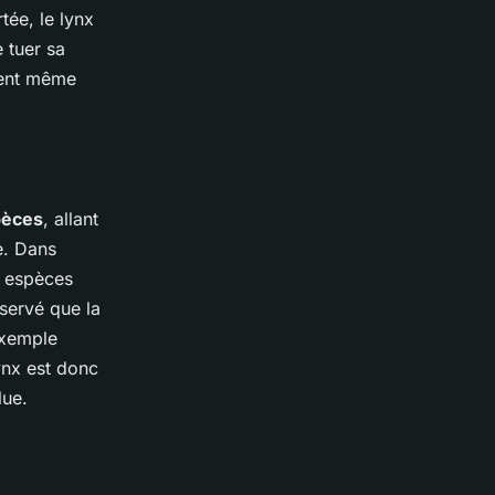
tée, le lynx
 tuer sa
oient même
pèces
, allant
e. Dans
s espèces
servé que la
exemple
ynx est donc
lue.