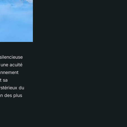
silencieuse
'une acuité
ronnement
t sa
stérieux du
un des plus