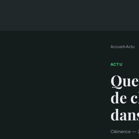
Accueil
›
Actu
ACTU
Quel
de c
dans
Clémence — 2