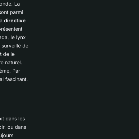
monde. La
sont parmi
la
directive
présentent
da, le lynx
 surveillé de
t de le
e naturel.
tème. Par
al fascinant,
it dans les
ir, ou dans
ujours