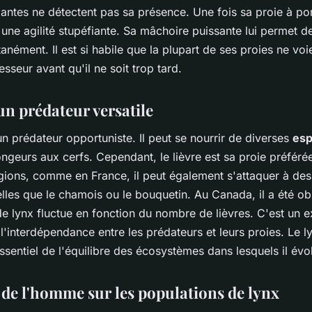
ilantes ne détectent pas sa présence. Une fois sa proie à por
une agilité stupéfiante. Sa mâchoire puissante lui permet de
tanément. Il est si habile que la plupart de ses proies ne v
esseur avant qu'il ne soit trop tard.
un prédateur versatile
un prédateur opportuniste. Il peut se nourrir de diverses
es
ongeurs aux cerfs. Cependant, le lièvre est sa proie préféré
égions, comme en France, il peut également s'attaquer à de
lles que le chamois ou le bouquetin. Au Canada, il a été ob
de lynx fluctue en fonction du nombre de lièvres. C'est un 
l'interdépendance entre les prédateurs et leurs proies. Le l
ssentiel de l'équilibre des écosystèmes dans lesquels il évo
 de l'homme sur les populations de lynx