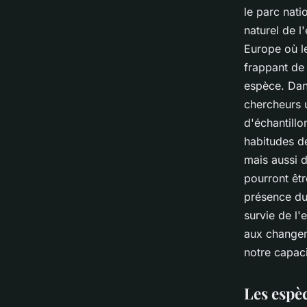
le parc nati
naturel de l
Europe où le
frappant de 
espèce. Dans
chercheurs u
d'échantillo
habitudes d
mais aussi 
pourront êtr
présence du 
survie de l'
aux changem
notre capaci
Les espèc