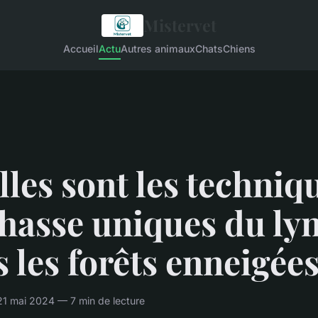
Mistervet
Accueil
Actu
Autres animaux
Chats
Chiens
les sont les techniq
hasse uniques du ly
 les forêts enneigée
1 mai 2024 — 7 min de lecture