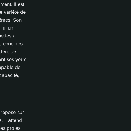
ent. Il est
e variété de
rêmes. Son
lui un
ettes à
s enneigés.
ttent de
ont ses yeux
capable de
capacité,
e repose sur
 Il attend
les proies