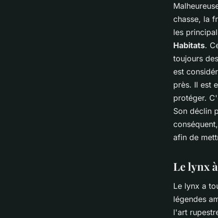
Malheureus
chasse, la f
les principa
Habitats
. C
toujours de
est consid
près. Il est
protéger. C'
Son déclin p
conséquent, 
afin de met
Le lynx à
Le lynx a to
légendes am
l'art rupest