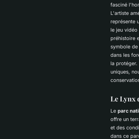
fasciné l'ho
L'artiste am
représente u
le jeu vidéo
préhistoire
symbole de l
dans les for
la protéger.
uniques, no
conservatio
Le Lynx d
Le
parc nati
offre un ter
et des condi
dans ce parc