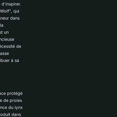
d'inspirer.
Wolf", qui
nneur dans
la
st un
encieuse
écessité de
hasse
ibuer à sa
pace protégé
ce de proies
ence du lynx
roduit dans