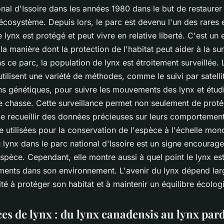
onal d'Issoire dans les années 1980 dans le but de restaurer 
'écosystème. Depuis lors, le parc est devenu l'un des rares 
 lynx est protégé et peut vivre en relative liberté. C'est un
la manière dont la protection de l'habitat peut aider à la su
 ce parc, la population de lynx est étroitement surveillée. 
tilisent une variété de méthodes, comme le suivi par satellit
ns génétiques, pour suivre les mouvements des lynx et étudi
e chasse. Cette surveillance permet non seulement de protég
de recueillir des données précieuses sur leurs comportement
e utilisées pour la conservation de l'espèce à l'échelle mond
lynx dans le parc national d'Issoire est un signe encourage
espèce. Cependant, elle montre aussi à quel point le lynx es
ents dans son environnement. L'avenir du lynx dépend la
té à protéger son habitat et à maintenir un équilibre écolog
es de lynx : du lynx canadensis au lynx pard