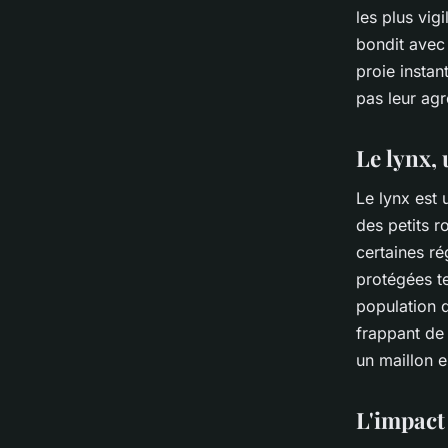
les plus vig
bondit avec 
proie instan
pas leur agr
Le lynx, 
Le lynx est 
des petits r
certaines r
protégées te
population 
frappant de 
un maillon e
L'impact