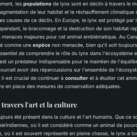
ement, les
populations
de lynx sont en déclin à travers le 
ragmentation de leur habitat et le réchauffement climatique 
les causes de ce déclin. En Europe, le lynx est protégé par 
ependant, le braconnage et la destruction de son habitat re
s menaces majeures pour cet animal emblématique. Au Cana
éré comme une
espèce
non menacée, bien qu'il soit toujours
 essentiel de comprendre le rôle du lynx dans l'écosystème e
est un prédateur indispensable pour le maintien de l'équilibr
ourrait avoir des répercussions sur l'ensemble de l'écosys
il est crucial de continuer à
consulter
et à étudier cet anim
tre en place des mesures de conservation adéquates.
 travers l'art et la culture
ujours été présent dans la culture et l'art humains. Que ce so
érindiennes, où il est considéré comme un animal de pouvo
re, où il est souvent représenté en pleine chasse, le lynx a to