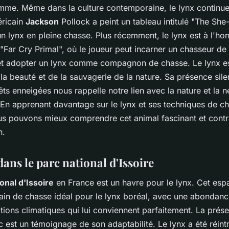
mme. Même dans la culture contemporaine, le lynx continue 
éricain
Jackson
Pollock a peint un tableau intitulé "The She-
n lynx en pleine chasse. Plus récemment, le lynx est à l'ho
 "Far Cry Primal", où le joueur peut incarner un chasseur de 
 et adopter un lynx comme compagnon de chasse. Le lynx e
a beauté et de la sauvagerie de la nature. Sa présence sil
êts enneigées nous rappelle notre lien avec la nature et la n
 En apprenant davantage sur le lynx et ses techniques de c
us pouvons mieux comprendre cet animal fascinant et contr
n.
ans le parc national d'Issoire
onal d'Issoire
en France est un havre pour le lynx. Cet es
rain de chasse idéal pour le lynx boréal, avec une abondan
tions climatiques qui lui conviennent parfaitement. La prés
 est un témoignage de son adaptabilité. Le lynx a été réint