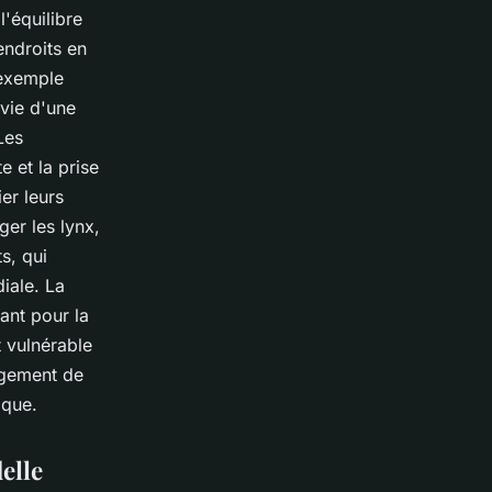
l'équilibre
endroits en
 exemple
rvie d'une
Les
e et la prise
er leurs
er les lynx,
s, qui
iale. La
ant pour la
t vulnérable
rgement de
ique.
elle