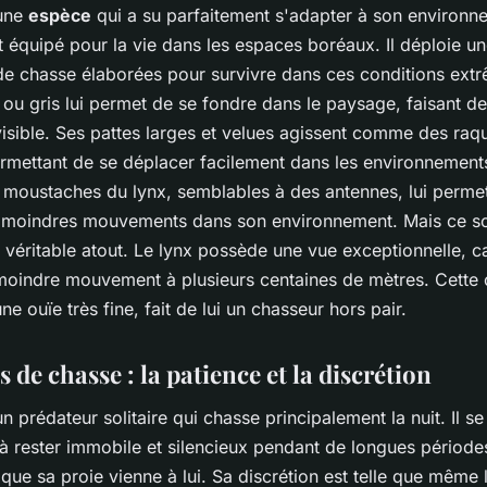
 une
espèce
qui a su parfaitement s'adapter à son environnem
 équipé pour la vie dans les espaces boréaux. Il déploie un
de chasse élaborées pour survivre dans ces conditions ext
ou gris lui permet de se fondre dans le paysage, faisant de 
isible. Ses pattes larges et velues agissent comme des raqu
permettant de se déplacer facilement dans les environnement
 moustaches du lynx, semblables à des antennes, lui perme
s moindres mouvements dans son environnement. Mais ce s
 véritable atout. Le lynx possède une vue exceptionnelle, 
 moindre mouvement à plusieurs centaines de mètres. Cette 
ne ouïe très fine, fait de lui un chasseur hors pair.
s de chasse : la patience et la discrétion
un prédateur solitaire qui chasse principalement la nuit. Il s
à rester immobile et silencieux pendant de longues périodes.
ue sa proie vienne à lui. Sa discrétion est telle que même 