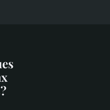
ues
nx
s?