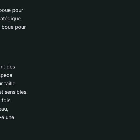
 boue pour
ratégique.
a boue pour
ont des
espèce
 taille
t sensibles.
 fois
eau,
vé une