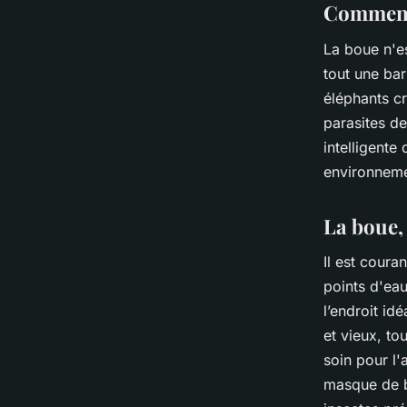
Comment 
La boue n'es
tout une bar
éléphants c
parasites de
intelligente
environneme
La boue, 
Il est coura
points d'ea
l’endroit id
et vieux, to
soin pour l'
masque de be