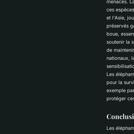
menacés. La 
ces espèces 
et l'Asie, j
préservés ga
boue, essent
soutenir la 
de maintenir
nationaux, l
sensibilisat
Les éléphant
pour la surv
exemple parf
protéger ces
Conclus
Les éléphant