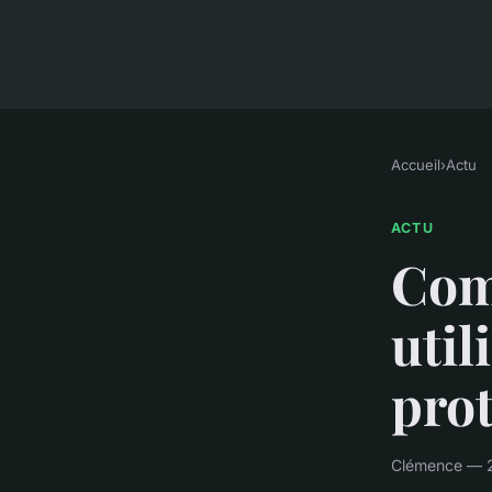
Accueil
›
Actu
ACTU
Com
util
prot
Clémence — 2