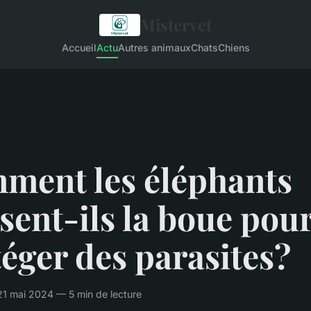
Mistervet
Accueil
Actu
Autres animaux
Chats
Chiens
ment les éléphants
isent-ils la boue pour
éger des parasites?
1 mai 2024 — 5 min de lecture