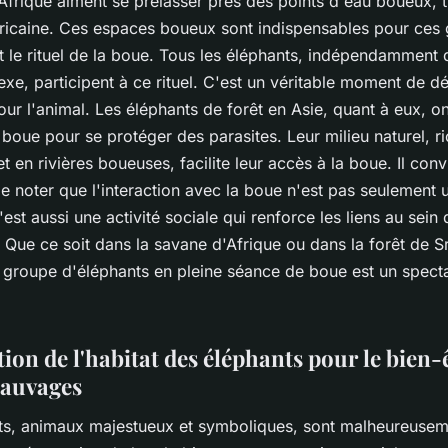
’Afrique aiment se prélasser près des points d'eau boueux, 
fricaine. Ces espaces boueux sont indispensables pour ces 
nt le rituel de la boue. Tous les éléphants, indépendamment 
exe, participent à ce rituel. C'est un véritable moment de dé
ur l'animal. Les éléphants de forêt en Asie, quant à eux, o
 boue pour se protéger des parasites. Leur milieu naturel, r
 en rivières boueuses, facilite leur accès à la boue. Il conv
e noter que l'interaction avec la boue n'est pas seulement 
'est aussi une activité sociale qui renforce les liens au sei
 Que ce soit dans la savane d'Afrique ou dans la forêt de S
 groupe d'éléphants en pleine séance de boue est un spect
ion de l'habitat des éléphants pour le bien-
sauvages
ts, animaux majestueux et symboliques, sont malheureusem