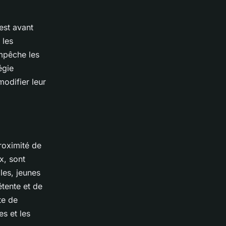
est avant
 les
mpêche les
égie
odifier leur
roximité de
x, sont
âles, jeunes
étente et de
te de
s et les