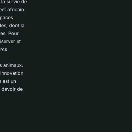
 la survie de
nt africain
spaces
es, dont la
tes. Pour
éserver et
arcs
es animaux.
'innovation
s est un
e devoir de