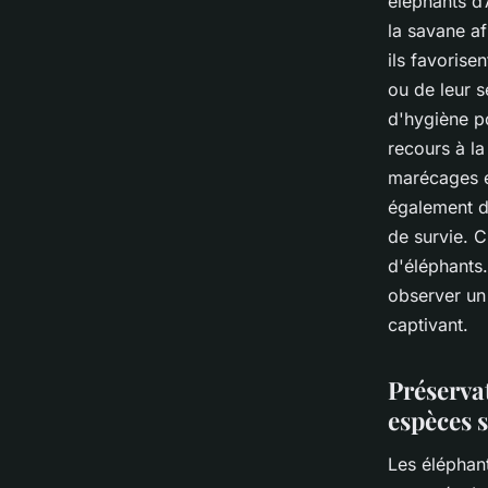
éléphants d
la savane a
ils favorise
ou de leur s
d'hygiène po
recours à la
marécages et
également d
de survie. C
d'éléphants.
observer un
captivant.
Préservat
espèces 
Les éléphan