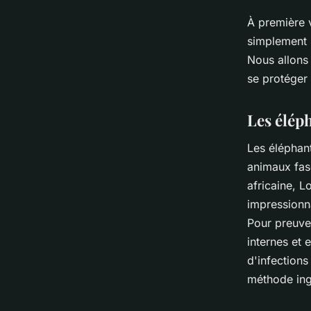
À première v
simplement s
Nous allons
se protéger 
Les éléph
Les éléphan
animaux fasc
africaine,
L
impressionn
Pour preuve,
internes et
d'infections
méthode ing