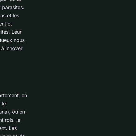
 parasites.
ns et les
ent et
ites. Leur
stueux nous
é à innover
ortement, en
 le
ana
), ou en
nt rois, la
nt. Les