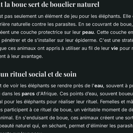
la boue sert de bouclier naturel
t pas seulement un élément de jeu pour les éléphants. Elle 
rière naturelle contre les parasites. En se couvrant de boue,
réent une couche protectrice sur leur
peau
. Cette couche e
 pénétrer et de s'installer sur leur épiderme. C'est une strat
 que ces animaux ont appris à utiliser au fil de leur
vie
pour m
nt à leur avantage.
un rituel social et de soin
nt de voir les éléphants se rendre près de l'
eau
, souvent à p
u dans les
parcs
d'Afrique. Ces points d’eau, souvent boueu
éal pour les éléphants pour réaliser leur rituel. Femelles et m
us participent à ce rituel de boue, un véritable moment de d
animal. En s'enduisant de boue, ces animaux créent une sor
auté naturel qui, en séchant, permet d'éliminer les parasite