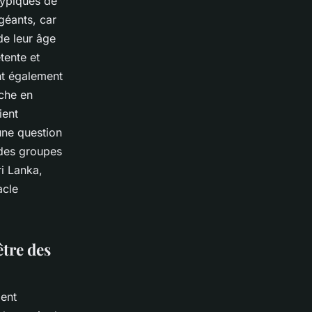
typiques de
géants, car
de leur âge
tente et
nt également
iche en
ient
une question
n des groupes
ri Lanka,
acle
être des
ent