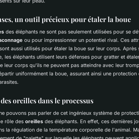
sents sur leur peau.
ses, un outil précieux pour étaler la boue
es
des éléphants ne sont pas seulement utilisées pour se d
aconnage
ou pour impressionner un potentiel rival. Ces attr
ont aussi utilisés pour étaler la boue sur leur corps. Après 
, les éléphants utilisent leurs défenses pour gratter et étale
de leur corps qu'ils ne peuvent pas atteindre avec leur trom
partir uniformément la boue, assurant ainsi une protection
arasites.
des oreilles dans le processus
 ne pouvons pas parler de cet ingénieux système de protect
le rôle des
oreilles
des éléphants. En effet, ces dernières jo
ns la régulation de la température corporelle de l'animal. Ma
ement de "palette" sur laquelle les éléphants peuvent appli