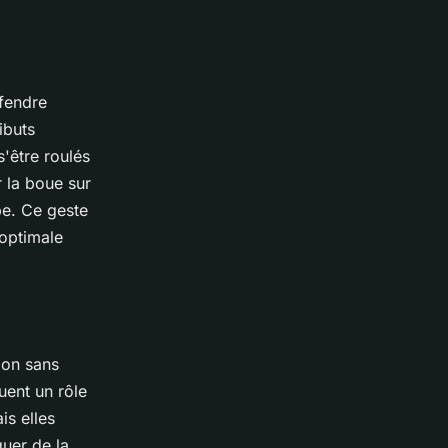
éfendre
ibuts
s'être roulés
r la boue sur
pe. Ce geste
 optimale
ion sans
uent un rôle
is elles
quer de la