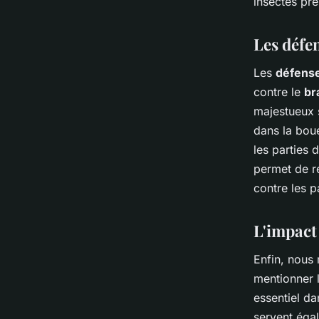
insectes pré
Les défen
Les
défens
contre le
br
majestueux s
dans la boue
les parties 
permet de ré
contre les p
L'impact 
Enfin, nous
mentionner 
essentiel da
servent égal